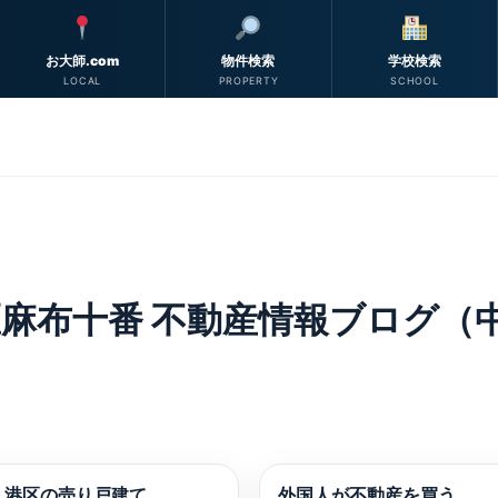
お大師.com
物件検索
学校検索
LOCAL
PROPERTY
SCHOOL
麻布十番 不動産情報ブログ（中
」港区の売り戸建て
外国人が不動産を買う