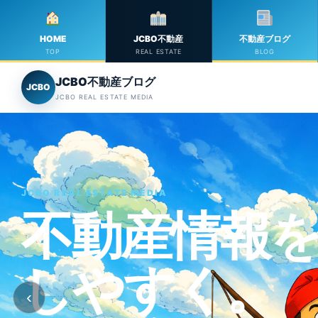
HOME
JCBO不動産
不動産ブログ
TOP
REAL ESTATE
BLOG
JCBO不動産ブログ
JCBO
JCBO REAL ESTATE MEDIA
JCBO REAL ESTATE MEDIA
東京・香港
‹
JCBOが不動産と海外ビジネスをワンストッ