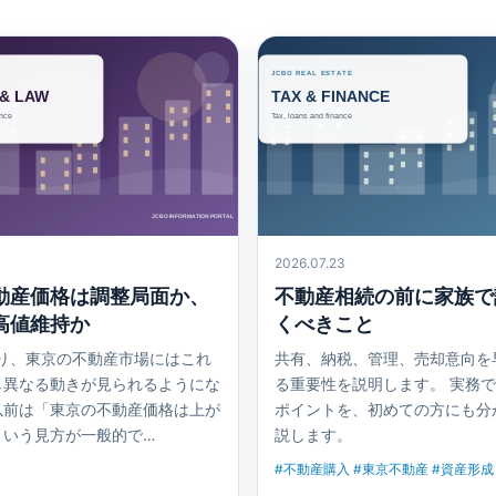
2026.07.23
動産価格は調整局面か、
不動産相続の前に家族で
高値維持か
くべきこと
入り、東京の不動産市場にはこれ
共有、納税、管理、売却意向を
し異なる動きが見られるようにな
る重要性を説明します。 実務
以前は「東京の不動産価格は上が
ポイントを、初めての方にも分
という見方が一般的で…
説します。
#不動産購入 #東京不動産 #資産形成