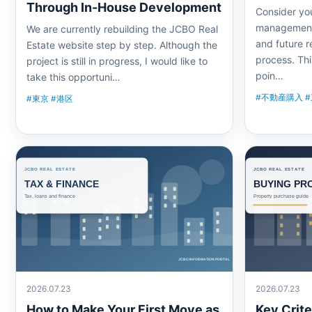
Through In-House Development
Consider yo
management, 
We are currently rebuilding the JCBO Real
and future r
Estate website step by step. Although the
process. Thi
project is still in progress, I would like to
poin…
take this opportuni…
#不動産購入 
#東京 #港区
2026.07.23
2026.07.23
How to Make Your First Move as
Key Crite