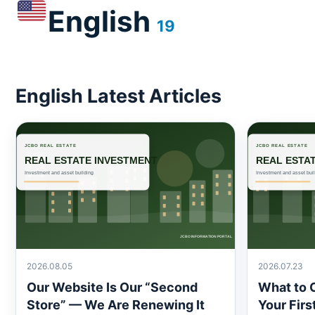
English
19
English Latest Articles
2026.08.05
2026.07.23
Our Website Is Our “Second
What to 
Store” — We Are Renewing It
Your Fir