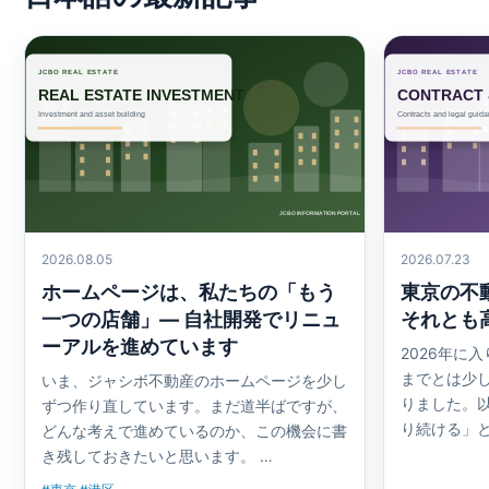
2026.08.05
2026.07.23
ホームページは、私たちの「もう
東京の不
一つの店舗」— 自社開発でリニュ
それとも
ーアルを進めています
2026年に
までとは少
いま、ジャシボ不動産のホームページを少し
りました。
ずつ作り直しています。まだ道半ばですが、
り続ける」
どんな考えで進めているのか、この機会に書
き残しておきたいと思います。 …