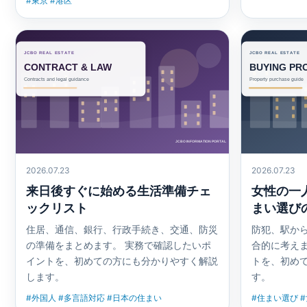
#東京 #港区
2026.07.23
2026.07.23
来日後すぐに始める生活準備チェ
女性の一
ックリスト
まい選び
住居、通信、銀行、行政手続き、交通、防災
防犯、駅か
の準備をまとめます。 実務で確認したいポ
合的に考えま
イントを、初めての方にも分かりやすく解説
トを、初め
します。
す。
#外国人 #多言語対応 #日本の住まい
#住まい選び 