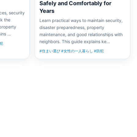
Safely and Comfortably for
Years
ces, security
k the
Learn practical ways to maintain security,
property
disaster preparedness, property
ains …
maintenance, and good relationships with
neighbors. This guide explains ke…
犯
#住まい選び #女性の一人暮らし #防犯