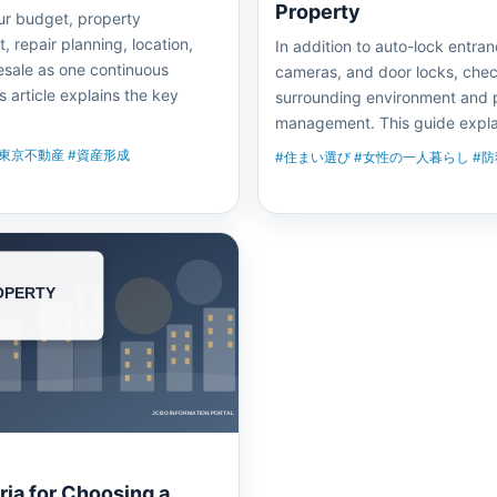
Property
ur budget, property
repair planning, location,
In addition to auto-lock entran
esale as one continuous
cameras, and door locks, chec
s article explains the key
surrounding environment and 
management. This guide expl
#東京不動産 #資産形成
#住まい選び #女性の一人暮らし #防
ria for Choosing a