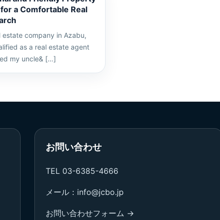
 for a Comfortable Real
arch
l estate company in Azabu,
lified as a real estate agent
ped my uncle& […]
お問い合わせ
TEL 03-6385-4666
メール：info@jcbo.jp
お問い合わせフォーム →