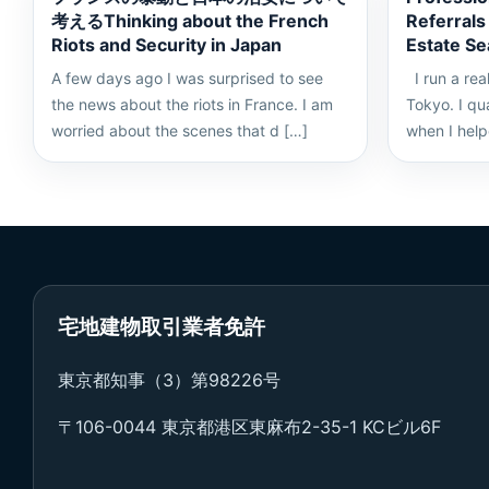
考えるThinking about the French
Referrals
Riots and Security in Japan
Estate Se
A few days ago I was surprised to see
I run a rea
the news about the riots in France. I am
Tokyo. I qua
worried about the scenes that d […]
when I hel
宅地建物取引業者免許
東京都知事（3）第98226号
〒106-0044 東京都港区東麻布2-35-1 KCビル6F