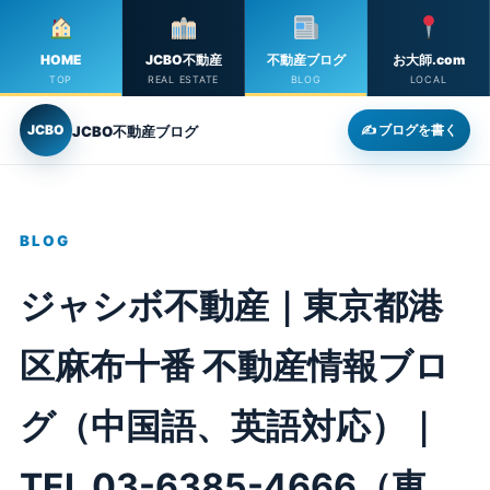
HOME
JCBO不動産
不動産ブログ
お大師.com
TOP
REAL ESTATE
BLOG
LOCAL
JCBO
✍ ブログを書く
JCBO不動産ブログ
BLOG
ジャシボ不動産｜東京都港
区麻布十番 不動産情報ブロ
グ（中国語、英語対応）｜
TEL 03-6385-4666（東