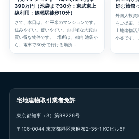
390万円（池袋まで30分：東武東上
好む旅館
線利用：鶴瀬駅徒歩10分）
外国人投資
さて、本日は、41平米のマンションです。
をご提案。
住みやすい。使いやすい。お手頃な大変お
土地建物活
買い得な物件です。 場所は、都内 池袋か
小谷です。 /////
ら、電車で30分で行ける場所…
宅地建物取引業者免許
東京都知事（3）第98226号
〒106-0044 東京都港区東麻布2-35-1 KCビル6F