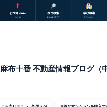
お大師.com
物件検索
学校検索
LOCAL
PROPERTY
SCHOOL
麻布十番 不動産情報ブログ（中
見える売りホテル。外国人が
お得なマンションを購入す