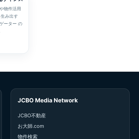
や物件活用
を生み出す
ゲーター の
…
JCBO Media Network
JCBO不動産
お大師.com
物件検索