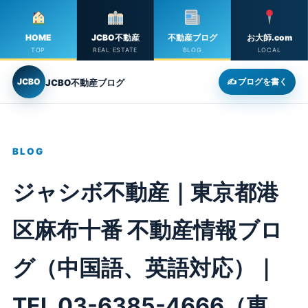
HOME
JCBO不動産
不動産ブログ
お大師.com
TOP
REAL ESTATE
BLOG
LOCAL
JCBO
✍ ブログを書く
JCBO不動産ブログ
BLOG
ジャシボ不動産｜東京都港
区麻布十番 不動産情報ブロ
グ（中国語、英語対応）｜
TEL 03-6385-4666（東