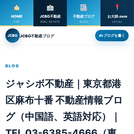
HOME
JCBO不動産
不動産ブログ
お大師.com
TOP
REAL ESTATE
BLOG
LOCAL
JCBO
✍ ブログを書く
JCBO不動産ブログ
BLOG
ジャシボ不動産｜東京都港
区麻布十番 不動産情報ブロ
グ（中国語、英語対応）｜
TEL 03-6385-4666（東